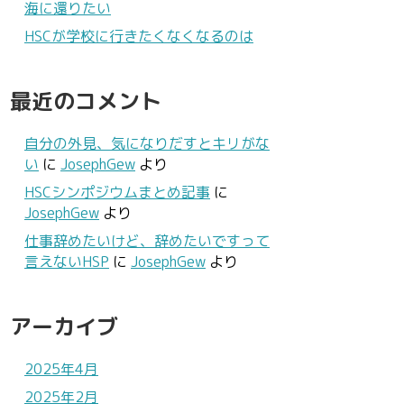
海に還りたい
HSCが学校に行きたくなくなるのは
最近のコメント
自分の外見、気になりだすとキリがな
い
に
JosephGew
より
HSCシンポジウムまとめ記事
に
JosephGew
より
仕事辞めたいけど、辞めたいですって
言えないHSP
に
JosephGew
より
アーカイブ
2025年4月
2025年2月