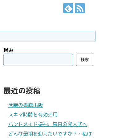
検索
検索
最近の投稿
念願の書籍出版
スキマ時間を有効活用
ハンドメイド振袖、東京の成人式へ
どんな最期を迎えたいですか？…私は