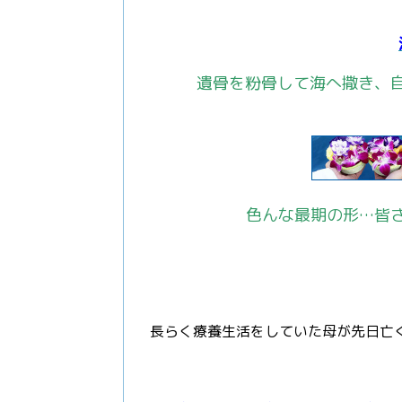
遺骨を粉骨して海へ撒き、
色んな最期の形…皆
長らく療養生活をしていた母が先日亡