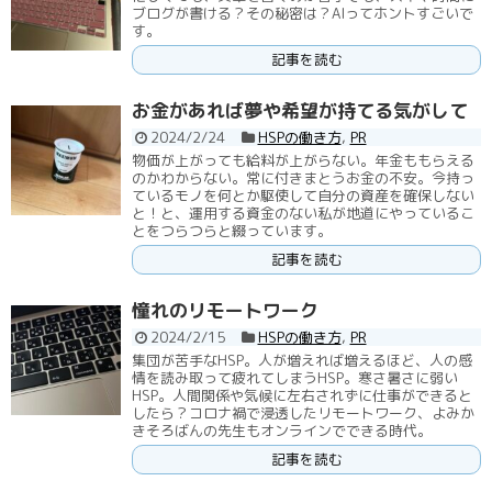
ブログが書ける？その秘密は？AIってホントすごいで
す。
記事を読む
お金があれば夢や希望が持てる気がして
2024/2/24
HSPの働き方
,
PR
物価が上がっても給料が上がらない。年金ももらえる
のかわからない。常に付きまとうお金の不安。今持っ
ているモノを何とか駆使して自分の資産を確保しない
と！と、運用する資金のない私が地道にやっているこ
とをつらつらと綴っています。
記事を読む
憧れのリモートワーク
2024/2/15
HSPの働き方
,
PR
集団が苦手なHSP。人が増えれば増えるほど、人の感
情を読み取って疲れてしまうHSP。寒さ暑さに弱い
HSP。人間関係や気候に左右されずに仕事ができると
したら？コロナ禍で浸透したリモートワーク、よみか
きそろばんの先生もオンラインでできる時代。
記事を読む