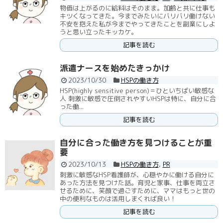
物価は上がるのに給料はそのまま。加齢と共に仕事も
キツくなってきた。今までみたいにバリバリ働けない
不安を抱えた私が今までやってきたことを副業にしよ
うと思い立ったキッカケ。
記事を読む
派遣ナースを始めたきっかけ
2023/10/30
HSPの働き方
HSP(highly sensitive person)＝ひといちばい敏感な
人 刺激に敏感で圧倒されやすいHSPは特に、自分に合
った働...
記事を読む
自分に合った働き方を見つけることが重
要
2023/10/13
HSPの働き方
,
PR
刺激に敏感なHSP看護師が、心穏やかに働ける自分に
あった方法を見つけた話。育児と家事、仕事を両立さ
せるために、笑顔で過ごすために、ママはもっと世の
中の便利なものは活用しまくれば良い！
記事を読む