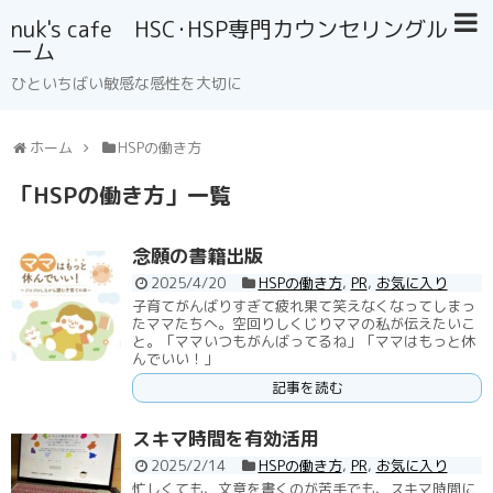
nuk's cafe HSC･HSP専門カウンセリングル
ーム
ひといちばい敏感な感性を大切に
ホーム
HSPの働き方
「
HSPの働き方
」
一覧
念願の書籍出版
2025/4/20
HSPの働き方
,
PR
,
お気に入り
子育てがんばりすぎて疲れ果て笑えなくなってしまっ
たママたちへ。空回りしくじりママの私が伝えたいこ
と。「ママいつもがんばってるね」「ママはもっと休
んでいい！」
記事を読む
スキマ時間を有効活用
2025/2/14
HSPの働き方
,
PR
,
お気に入り
忙しくても、文章を書くのが苦手でも、スキマ時間に