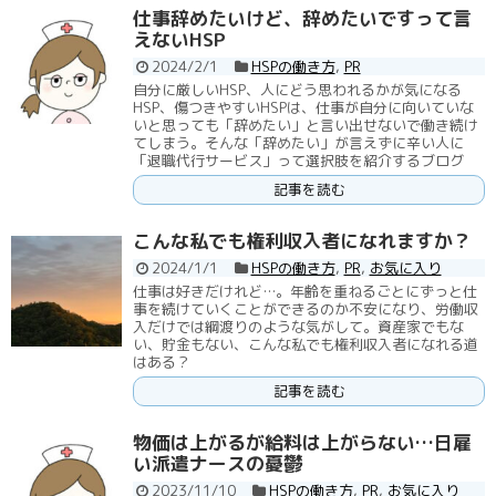
仕事辞めたいけど、辞めたいですって言
えないHSP
2024/2/1
HSPの働き方
,
PR
自分に厳しいHSP、人にどう思われるかが気になる
HSP、傷つきやすいHSPは、仕事が自分に向いていな
いと思っても「辞めたい」と言い出せないで働き続け
てしまう。そんな「辞めたい」が言えずに辛い人に
「退職代行サービス」って選択肢を紹介するブログ
記事を読む
こんな私でも権利収入者になれますか？
2024/1/1
HSPの働き方
,
PR
,
お気に入り
仕事は好きだけれど…。年齢を重ねるごとにずっと仕
事を続けていくことができるのか不安になり、労働収
入だけでは綱渡りのような気がして。資産家でもな
い、貯金もない、こんな私でも権利収入者になれる道
はある？
記事を読む
物価は上がるが給料は上がらない…日雇
い派遣ナースの憂鬱
2023/11/10
HSPの働き方
,
PR
,
お気に入り