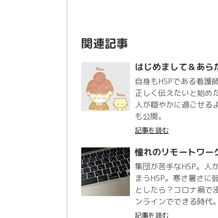
関連記事
はじめまして＆あら
自身もHSPである看護師H
正しく伝えたいと始め
人が穏やかに過ごせるよ
も公開。
記事を読む
憧れのリモートワー
集団が苦手なHSP。人
まうHSP。寒さ暑さに
としたら？コロナ禍で
ンラインでできる時代
記事を読む