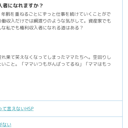
入者になれますか？
。年齢を重ねるごとにずっと仕事を続けていくことがで
労働収入だけでは綱渡りのような気がして。資産家でも
んな私でも権利収入者になれる道はある？
疲れ果て笑えなくなってしまったママたちへ。空回りし
たいこと。「ママいつもがんばってるね」「ママはもっ
て言えないHSP
がない