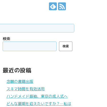
検索
検索
最近の投稿
念願の書籍出版
スキマ時間を有効活用
ハンドメイド振袖、東京の成人式へ
どんな最期を迎えたいですか？…私は