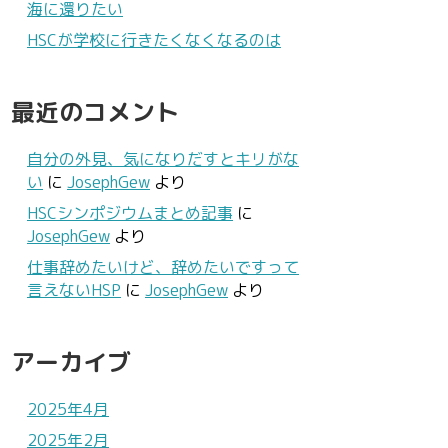
海に還りたい
HSCが学校に行きたくなくなるのは
最近のコメント
自分の外見、気になりだすとキリがな
い
に
JosephGew
より
HSCシンポジウムまとめ記事
に
JosephGew
より
仕事辞めたいけど、辞めたいですって
言えないHSP
に
JosephGew
より
アーカイブ
2025年4月
2025年2月