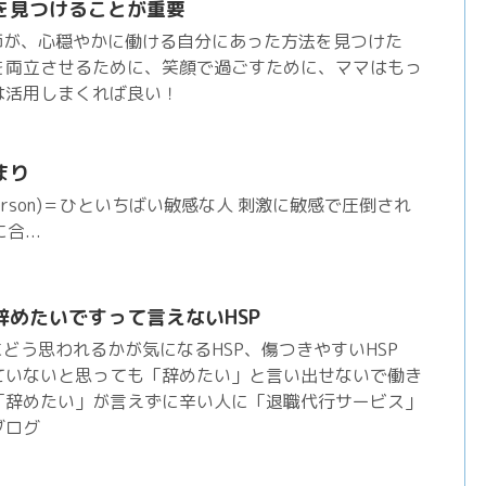
を見つけることが重要
師が、心穏やかに働ける自分にあった方法を見つけた
を両立させるために、笑顔で過ごすために、ママはもっ
は活用しまくれば良い！
まり
itive person)＝ひといちばい敏感な人 刺激に敏感で圧倒され
合...
辞めたいですって言えないHSP
にどう思われるかが気になるHSP、傷つきやすいHSP
ていないと思っても「辞めたい」と言い出せないで働き
「辞めたい」が言えずに辛い人に「退職代行サービス」
ブログ