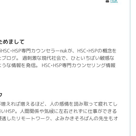
nuk
ためまして
SC•HSP専門カウンセラーnukが、HSC•HSPの概念を
たブログ。 過刺激な現代社会で、ひといちばい敏感な
うな情報を発信。 HSC•HSP専門カウンセリング情報
ク
が増えれば増えるほど、人の感情を読み取って疲れてし
弱いHSP。人間関係や気候に左右されずに仕事ができる
浸透したリモートワーク、よみかきそろばんの先生もオ
。