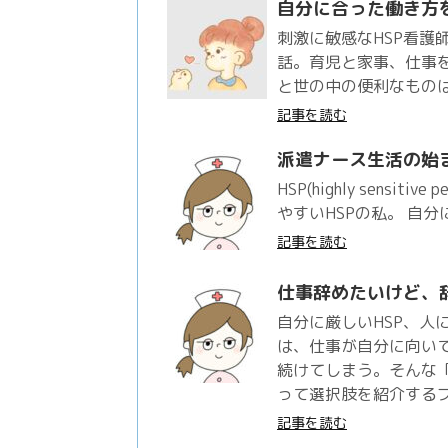
自分に合った働き方
刺激に敏感なHSP看護
話。育児と家事、仕事
と世の中の便利なもの
記事を読む
派遣ナース生活の始
HSP(highly sens
やすいHSPの私。 自分に
記事を読む
仕事辞めたいけど、
自分に厳しいHSP、人
は、仕事が自分に向い
続けてしまう。そんな
って選択肢を紹介する
記事を読む