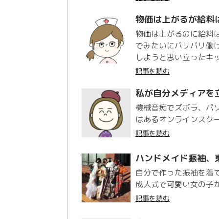
物価は上がるが給料
物価は上がるのに給料
でみたいにバリバリ働
しようと思い立ったキ
記事を読む
私が自分メディアを
機械音痴でズボラ、パ
はあるオンラインスク
記事を読む
ハンドメイド振袖、
自分で作った振袖を着
成人式で可愛い女の子
記事を読む