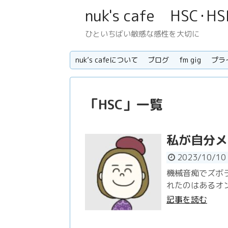
nuk's cafe H
ひといちばい敏感な感性を大切に
nuk’s cafeについて
ブログ
fm gig
プラ
「
HSC
」
一覧
私が自分メ
2023/10/10
機械音痴でズボ
れたのはあるオ
記事を読む