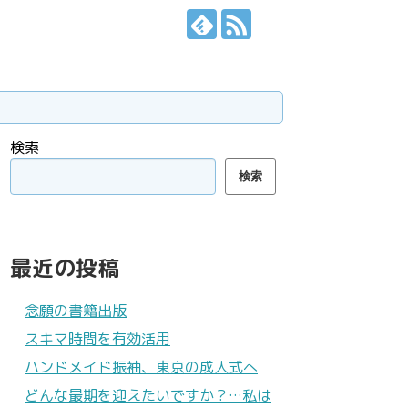
検索
検索
最近の投稿
念願の書籍出版
スキマ時間を有効活用
ハンドメイド振袖、東京の成人式へ
どんな最期を迎えたいですか？…私は