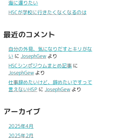
海に還りたい
HSCが学校に行きたくなくなるのは
最近のコメント
自分の外見、気になりだすとキリがな
い
に
JosephGew
より
HSCシンポジウムまとめ記事
に
JosephGew
より
仕事辞めたいけど、辞めたいですって
言えないHSP
に
JosephGew
より
アーカイブ
2025年4月
2025年2月