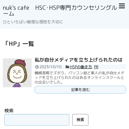
nuk's cafe HSC･HSP専門カウンセリングル
ーム
ひといちばい敏感な感性を大切に
「
HP
」
一覧
私が自分メディアを立ち上げられたのは
2023/10/10
HSPの働き方
,
PR
機械音痴でズボラ、パソコン超ど素人の私が自分メデ
ィアを立ち上げられたのはあるオンラインスクールと
の出会いでした。
記事を読む
検索
検索